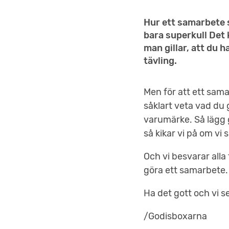
Hur ett samarbete s
bara superkul! Det k
man gillar, att du h
tävling.
Men för att ett sama
såklart veta vad du 
varumärke. Så lägg g
så kikar vi på om vi
Och vi besvarar alla
göra ett samarbete.
Ha det gott och vi s
/Godisboxarna