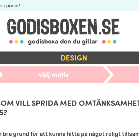
r i priset!
DESIGN
välj motiv
 SOM VILL SPRIDA MED OMTÄNKSAMHET
S?
en bra grund för att kunna hitta på något roligt tills