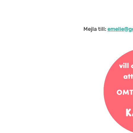
Mejla till:
emelie@g