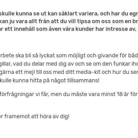
kulle kunna se ut kan såklart variera, och har du egn
an ju vara allt från att du vill tipsa om oss som en b
ar ett innehåll som även våra kunder har intresse av, 
rbete ska bli så lyckat som möjligt och givande för båd
gillar, vad du delar med dig av och se om den funkar i
ärna ett mejl till oss med ditt media-kit och hur du se
 skulle kunna hitta på något tillsammans!
 förfrågningar vi får, men du måste vara minst 18 år för
er framemot att höra av dig!