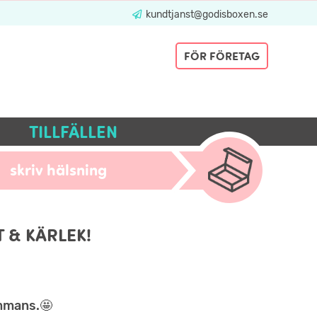
kundtjanst@godisboxen.se
FÖR FÖRETAG
TILLFÄLLEN
skriv hälsning
 & KÄRLEK!
ammans.🤩