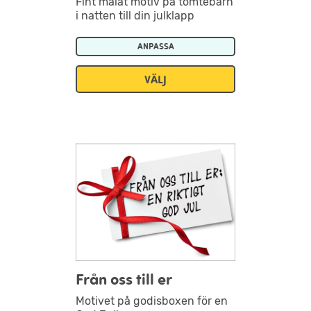
Fint målat motiv på tomtebarn
i natten till din julklapp
ANPASSA
VÄLJ
Från oss till er
Motivet på godisboxen för en