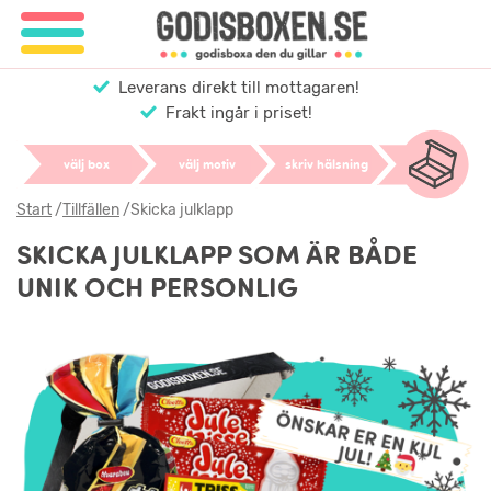
Leverans direkt till mottagaren!
Frakt ingår i priset!
välj box
välj motiv
skriv hälsning
Start
/
Tillfällen
/
Skicka julklapp
SKICKA JULKLAPP SOM ÄR BÅDE
UNIK OCH PERSONLIG