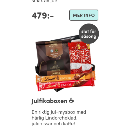
smak av jul!
479:-
MER INFO
Julfikaboxen ☕
En riktig jul-mysbox med
härlig Lindorchoklad,
julenissar och kaffe!