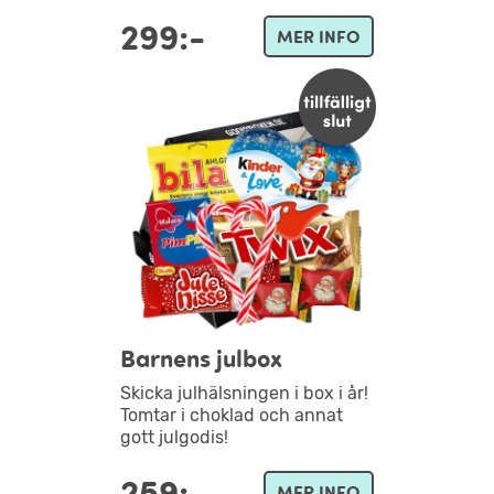
299:-
MER INFO
Barnens julbox
Skicka julhälsningen i box i år!
Tomtar i choklad och annat
gott julgodis!
259:-
MER INFO