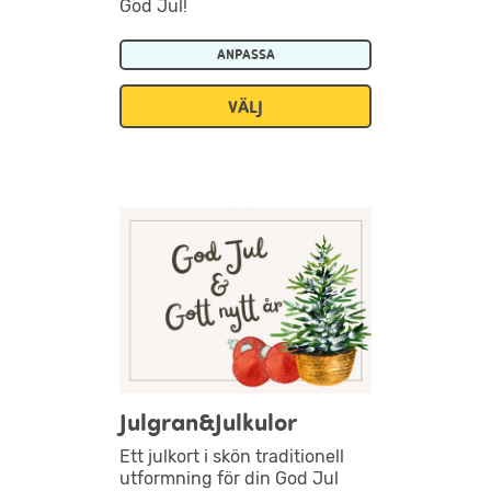
God Jul!
ANPASSA
VÄLJ
Julgran&Julkulor
Ett julkort i skön traditionell
utformning för din God Jul