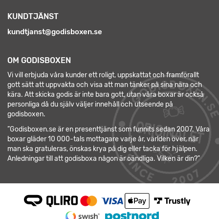
KUNDTJÄNST
kundtjanst@godisboxen.se
OM GODISBOXEN
Vi vill erbjuda våra kunder ett roligt, uppskattat och framförallt
gott sätt att uppvakta och visa att man tänker på sina nära och
kära. Att skicka godis är inte bara gott, utan våra boxar är också
personliga då du själv väljer innehåll och utseende på
godisboxen.
”Godisboxen.se är en presenttjänst som funnits sedan 2007. Våra
boxar gläder 10 000-tals mottagare varje år, världen över, när
man ska gratuleras, önskas krya på dig eller tacka för hjälpen.
Anledningar till att godisboxa någon är oändliga. Vilken är din?”