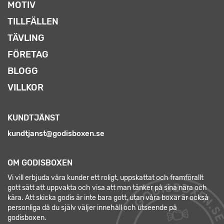
MOTIV
TILLFÄLLEN
TÄVLING
FÖRETAG
BLOGG
VILLKOR
KUNDTJÄNST
kundtjanst@godisboxen.se
OM GODISBOXEN
Vi vill erbjuda våra kunder ett roligt, uppskattat och framförallt
gott sätt att uppvakta och visa att man tänker på sina nära och
kära. Att skicka godis är inte bara gott, utan våra boxar är också
personliga då du själv väljer innehåll och utseende på
godisboxen.