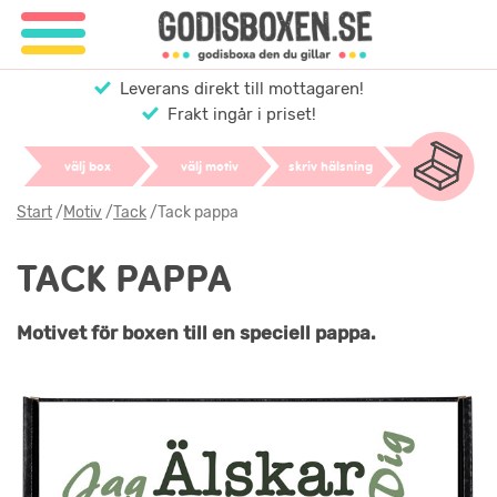
Leverans direkt till mottagaren!
Frakt ingår i priset!
välj box
välj motiv
skriv hälsning
Start
/
Motiv
/
Tack
/
Tack pappa
TACK PAPPA
Motivet för boxen till en speciell pappa.