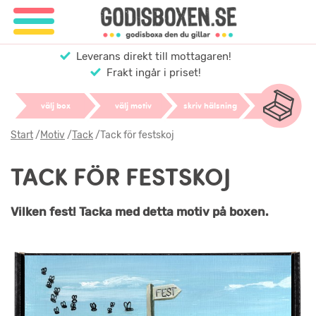
Leverans direkt till mottagaren!
Frakt ingår i priset!
välj box
välj motiv
skriv hälsning
Start
/
Motiv
/
Tack
/
Tack för festskoj
TACK FÖR FESTSKOJ
Vilken fest! Tacka med detta motiv på boxen.