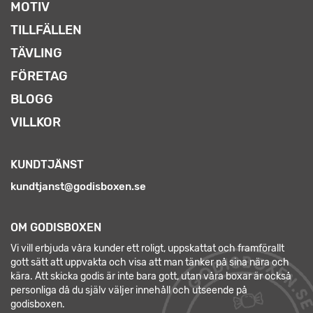
MOTIV
TILLFÄLLEN
TÄVLING
FÖRETAG
BLOGG
VILLKOR
KUNDTJÄNST
kundtjanst@godisboxen.se
OM GODISBOXEN
Vi vill erbjuda våra kunder ett roligt, uppskattat och framförallt
gott sätt att uppvakta och visa att man tänker på sina nära och
kära. Att skicka godis är inte bara gott, utan våra boxar är också
personliga då du själv väljer innehåll och utseende på
godisboxen.