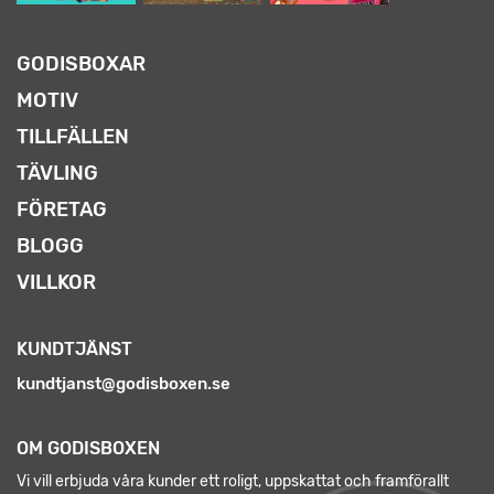
GODISBOXAR
MOTIV
TILLFÄLLEN
TÄVLING
FÖRETAG
BLOGG
VILLKOR
KUNDTJÄNST
kundtjanst@godisboxen.se
OM GODISBOXEN
Vi vill erbjuda våra kunder ett roligt, uppskattat och framförallt