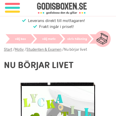
Leverans direkt till mottagaren!
Frakt ingår i priset!
välj box
välj motiv
skriv hälsning
Start
/
Motiv
/
Studenten & Examen
/
Nu börjar livet
NU BÖRJAR LIVET