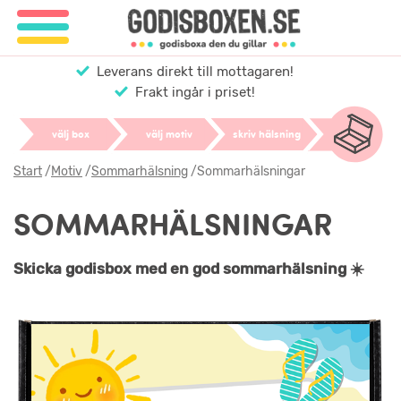
Leverans direkt till mottagaren!
Frakt ingår i priset!
välj box
välj motiv
skriv hälsning
Start
/
Motiv
/
Sommarhälsning
/
Sommarhälsningar
SOMMARHÄLSNINGAR
Skicka godisbox med en god sommarhälsning ☀️