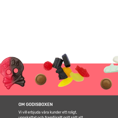
OM GODISBOXEN
Vi vill erbjuda våra kunder ett roligt,
uppskattat och framförallt gott sätt att