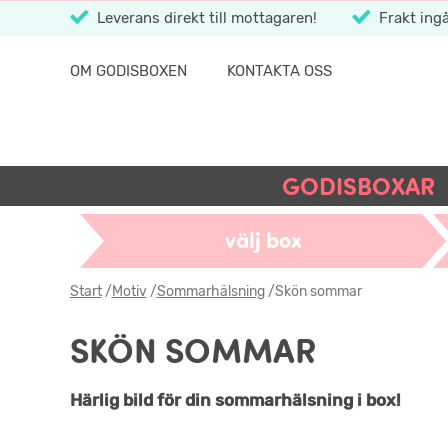
Leverans direkt till mottagaren!
Frakt ingå
OM GODISBOXEN
KONTAKTA OSS
GODISBOXAR
välj box
Start
/
Motiv
/
Sommarhälsning
/
Skön sommar
SKÖN SOMMAR
Härlig bild för din sommarhälsning i box!