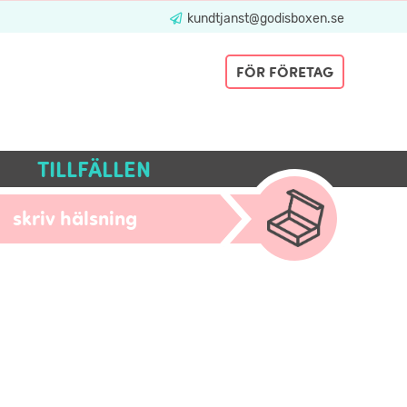
kundtjanst@godisboxen.se
FÖR FÖRETAG
TILLFÄLLEN
skriv hälsning