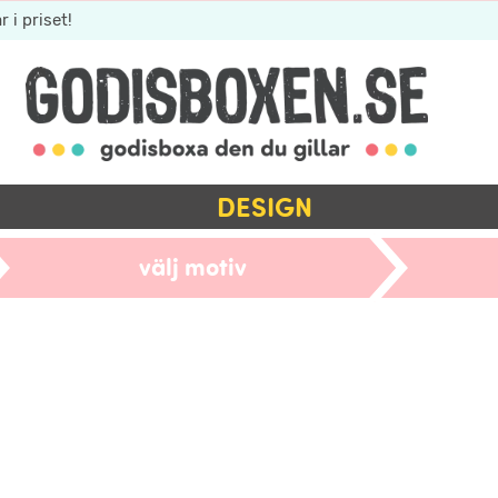
r i priset!
DESIGN
välj motiv