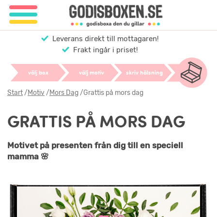
Leverans direkt till mottagaren!
Frakt ingår i priset!
välj box
välj motiv
skriv hälsning
Start
/
Motiv
/
Mors Dag
/
Grattis på mors dag
GRATTIS PÅ MORS DAG
Motivet på presenten från dig till en speciell
mamma 🌸