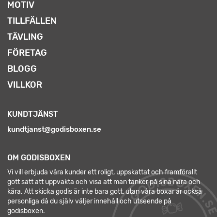
MOTIV
TILLFÄLLEN
TÄVLING
FÖRETAG
BLOGG
VILLKOR
KUNDTJÄNST
kundtjanst@godisboxen.se
OM GODISBOXEN
Vi vill erbjuda våra kunder ett roligt, uppskattat och framförallt
gott sätt att uppvakta och visa att man tänker på sina nära och
kära. Att skicka godis är inte bara gott, utan våra boxar är också
personliga då du själv väljer innehåll och utseende på
godisboxen.