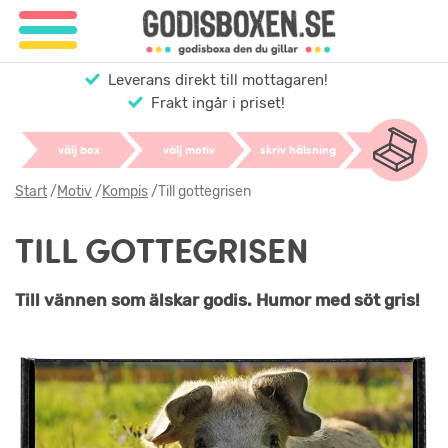
Leverans direkt till mottagaren!
Frakt ingår i priset!
välj box
välj motiv
skriv hälsning
Start
/
Motiv
/
Kompis
/
Till gottegrisen
TILL GOTTEGRISEN
Till vännen som älskar godis. Humor med söt gris!