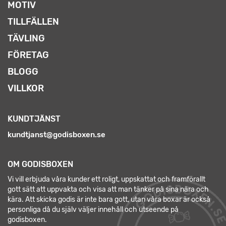
MOTIV
TILLFÄLLEN
TÄVLING
FÖRETAG
BLOGG
VILLKOR
KUNDTJÄNST
kundtjanst@godisboxen.se
OM GODISBOXEN
Vi vill erbjuda våra kunder ett roligt, uppskattat och framförallt
gott sätt att uppvakta och visa att man tänker på sina nära och
kära. Att skicka godis är inte bara gott, utan våra boxar är också
personliga då du själv väljer innehåll och utseende på
godisboxen.