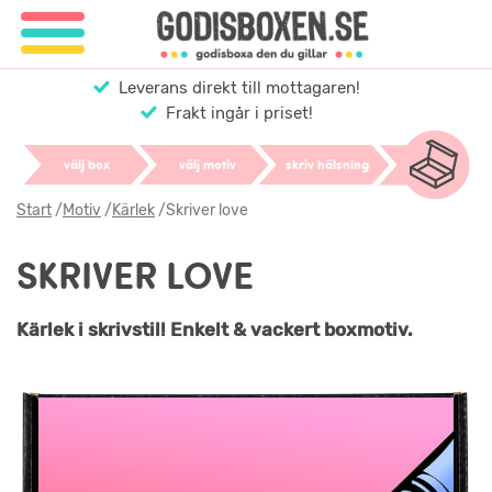
Leverans direkt till mottagaren!
Frakt ingår i priset!
välj box
välj motiv
skriv hälsning
Start
/
Motiv
/
Kärlek
/
Skriver love
SKRIVER LOVE
Kärlek i skrivstil! Enkelt & vackert boxmotiv.