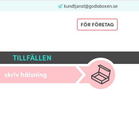
kundtjanst@godisboxen.se
FÖR FÖRETAG
TILLFÄLLEN
skriv hälsning