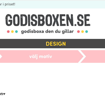
r i priset!
DESIGN
välj motiv
on♥