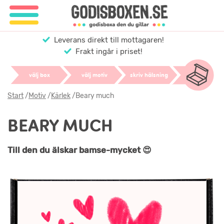
Leverans direkt till mottagaren!
Frakt ingår i priset!
välj box
välj motiv
skriv hälsning
Start
/
Motiv
/
Kärlek
/
Beary much
BEARY MUCH
Till den du älskar bamse-mycket 😍