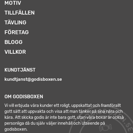
MOTIV
TILLFÄLLEN
TÄVLING
FÖRETAG
BLOGG
VILLKOR
KUNDTJÄNST
kundtjanst@godisboxen.se
OM GODISBOXEN
Vi vill erbjuda våra kunder ett roligt, uppskattat och framförallt
gott sätt att uppvakta och visa att man tänker på sina nära och
kära. Att skicka godis är inte bara gott, utan våra boxar är också
personliga då du själv väljer innehåll och utseende på
godisboxen.