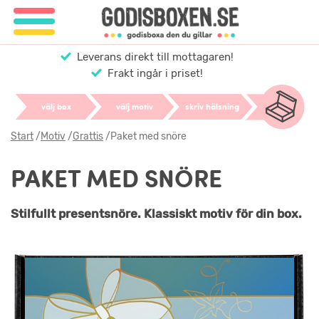
Leverans direkt till mottagaren!
Frakt ingår i priset!
välj box
välj motiv
skriv hälsning
Start
/
Motiv
/
Grattis
/
Paket med snöre
PAKET MED SNÖRE
Stilfullt presentsnöre. Klassiskt motiv för din box.