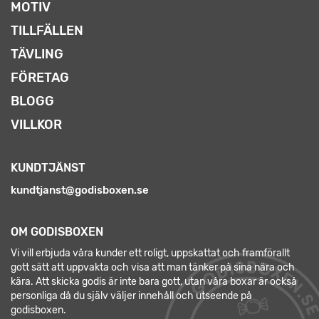
MOTIV
TILLFÄLLEN
TÄVLING
FÖRETAG
BLOGG
VILLKOR
KUNDTJÄNST
kundtjanst@godisboxen.se
OM GODISBOXEN
Vi vill erbjuda våra kunder ett roligt, uppskattat och framförallt
gott sätt att uppvakta och visa att man tänker på sina nära och
kära. Att skicka godis är inte bara gott, utan våra boxar är också
personliga då du själv väljer innehåll och utseende på
godisboxen.