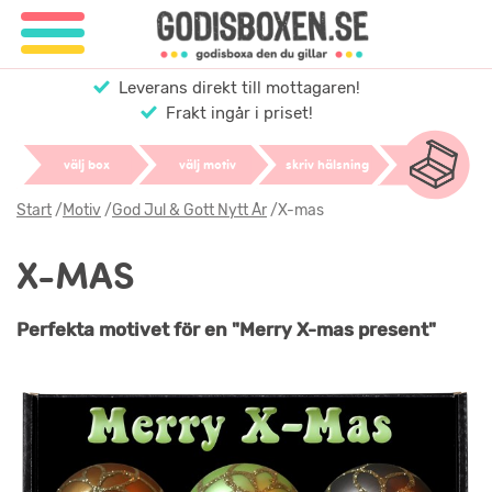
Leverans direkt till mottagaren!
Frakt ingår i priset!
välj box
välj motiv
skriv hälsning
Start
/
Motiv
/
God Jul & Gott Nytt År
/
X-mas
X-MAS
Perfekta motivet för en "Merry X-mas present"