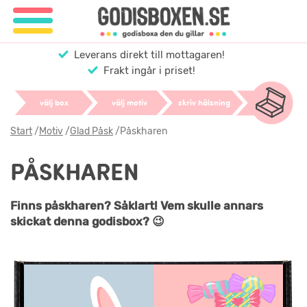
Leverans direkt till mottagaren!
Frakt ingår i priset!
välj box
välj motiv
skriv hälsning
Start
/
Motiv
/
Glad Påsk
/
Påskharen
PÅSKHAREN
Finns påskharen? Såklart! Vem skulle annars
skickat denna godisbox? 😉