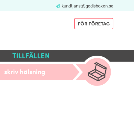
kundtjanst@godisboxen.se
FÖR FÖRETAG
TILLFÄLLEN
skriv hälsning