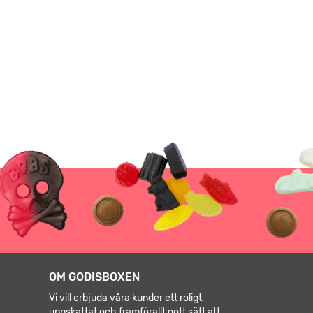
OM GODISBOXEN
Vi vill erbjuda våra kunder ett roligt,
uppskattat och framförallt gott sätt att