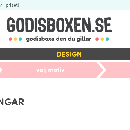
r i priset!
DESIGN
välj motiv
INGAR