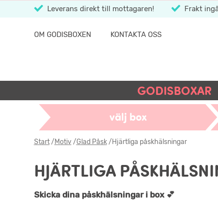
Leverans direkt till mottagaren!
Frakt ingå
OM GODISBOXEN
KONTAKTA OSS
GODISBOXAR
välj box
Start
/
Motiv
/
Glad Påsk
/
Hjärtliga påskhälsningar
HJÄRTLIGA PÅSKHÄLSN
Skicka dina påskhälsningar i box 💕