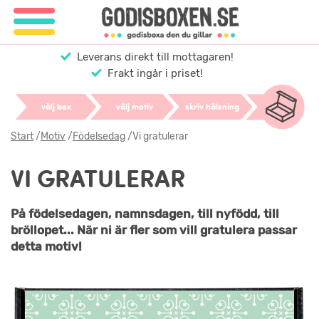
Leverans direkt till mottagaren!
Frakt ingår i priset!
välj box
välj motiv
skriv hälsning
Start
/
Motiv
/
Födelsedag
/
Vi gratulerar
VI GRATULERAR
På födelsedagen, namnsdagen, till nyfödd, till
bröllopet... När ni är fler som vill gratulera passar
detta motiv!