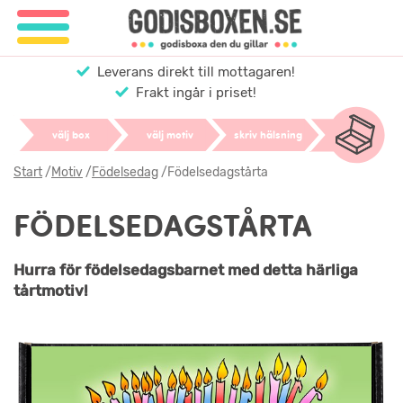
Leverans direkt till mottagaren!
Frakt ingår i priset!
välj box
välj motiv
skriv hälsning
Start
/
Motiv
/
Födelsedag
/
Födelsedagstårta
FÖDELSEDAGSTÅRTA
Hurra för födelsedagsbarnet med detta härliga
tårtmotiv!