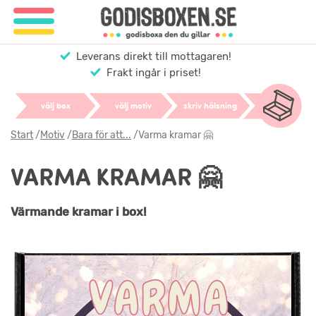
Leverans direkt till mottagaren!
Frakt ingår i priset!
välj box
välj motiv
skriv hälsning
Start
/
Motiv
/
Bara för att...
/
Varma kramar 🤗
VARMA KRAMAR 🤗
Värmande kramar i box!