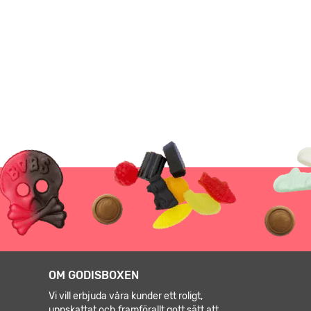
OM GODISBOXEN
Vi vill erbjuda våra kunder ett roligt,
uppskattat och framförallt gott sätt att