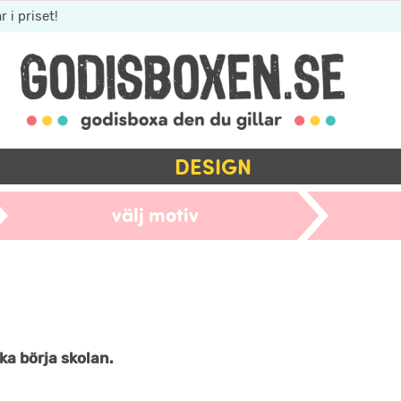
r i priset!
DESIGN
välj motiv
ska börja skolan.