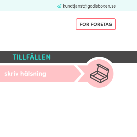
kundtjanst@godisboxen.se
FÖR FÖRETAG
TILLFÄLLEN
skriv hälsning