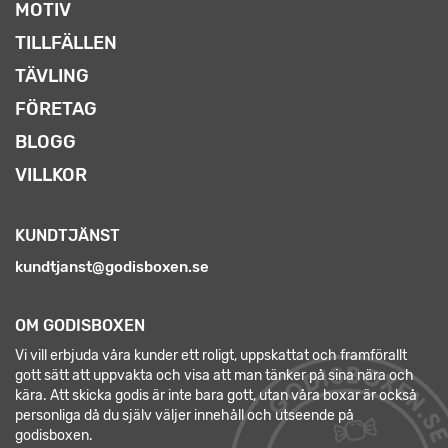
MOTIV
TILLFÄLLEN
TÄVLING
FÖRETAG
BLOGG
VILLKOR
KUNDTJÄNST
kundtjanst@godisboxen.se
OM GODISBOXEN
Vi vill erbjuda våra kunder ett roligt, uppskattat och framförallt
gott sätt att uppvakta och visa att man tänker på sina nära och
kära. Att skicka godis är inte bara gott, utan våra boxar är också
personliga då du själv väljer innehåll och utseende på
godisboxen.