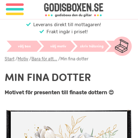
Leverans direkt till mottagaren!
Frakt ingår i priset!
välj box
välj motiv
skriv hälsning
Start
/
Motiv
/
Bara för att...
/
Min fina dotter
MIN FINA DOTTER
Motivet för presenten till finaste dottern 😍