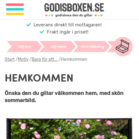
Leverans direkt till mottagaren!
Frakt ingår i priset!
välj box
välj motiv
skriv hälsning
Start
/
Motiv
/
Bara för att...
/
Hemkommen
HEMKOMMEN
Önska den du gillar välkommen hem, med skön
sommarbild.