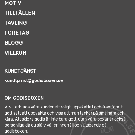
MOTIV
TILLFÄLLEN
TÄVLING
FÖRETAG
BLOGG
VILLKOR
KUNDTJÄNST
kundtjanst@godisboxen.se
OM GODISBOXEN
Vi vill erbjuda våra kunder ett roligt, uppskattat och framförallt
gott sätt att uppvakta och visa att man tänker på sina nära och
kära. Att skicka godis är inte bara gott, utan våra boxar är också
personliga då du själv väljer innehåll och utseende på
godisboxen.