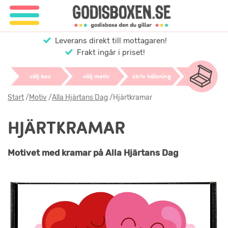
Leverans direkt till mottagaren!
Frakt ingår i priset!
välj box
välj motiv
skriv hälsning
Start
/
Motiv
/
Alla Hjärtans Dag
/
Hjärtkramar
HJÄRTKRAMAR
Motivet med kramar på Alla Hjärtans Dag