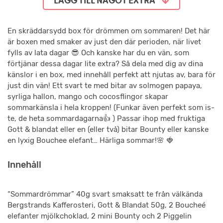
LÄGG TILL NÅGOT EXTRA
En skräddarsydd box för drömmen om sommaren! Det här
är boxen med smaker av just den där perioden, när livet
fylls av lata dagar 😎 Och kanske har du en vän, som
förtjänar dessa dagar lite extra? Så dela med dig av dina
känslor i en box, med innehåll perfekt att njutas av, bara för
just din vän! Ett svart te med bitar av solmogen papaya,
syrliga hallon, mango och cocosflingor skapar
sommarkänsla i hela kroppen! (Funkar även perfekt som is-
te, de heta sommardagarna👍 ) Passar ihop med fruktiga
Gott & blandat eller en (eller två) bitar Bounty eller kanske
en lyxig Bouchee elefant… Härliga sommar!🌸 🍓
Innehåll
“Sommardrömmar” 40g svart smaksatt te från välkända
Bergstrands Kafferosteri, Gott & Blandat 50g, 2 Boucheé
elefanter mjölkchoklad, 2 mini Bounty och 2 Piggelin