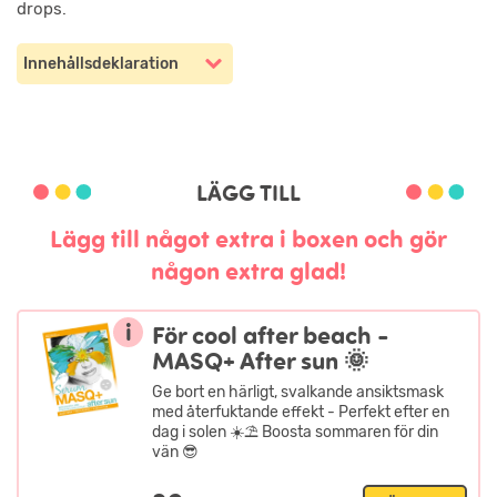
drops.
Innehållsdeklaration
LÄGG TILL
Lägg till något extra i boxen och gör
någon extra glad!
i
För cool after beach -
MASQ+ After sun 🌞
Ge bort en härligt, svalkande ansiktsmask
med återfuktande effekt - Perfekt efter en
dag i solen ☀️⛱️ Boosta sommaren för din
vän 😎