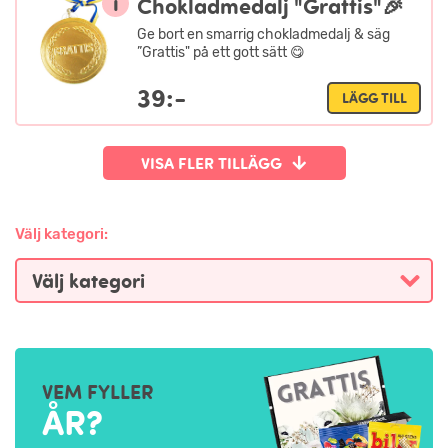
i
Chokladmedalj "Grattis"🎉
Ge bort en smarrig chokladmedalj & säg
”Grattis" på ett gott sätt 😋
39:-
LÄGG TILL
VISA FLER TILLÄGG
Välj kategori:
VEM FYLLER
ÅR?