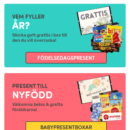
VEM FYLLER
ÅR?
Skicka gott grattis i box till
den du vill överraska!
FÖDELSEDAGSPRESENT
PRESENT TILL
NYFÖDD
Välkomna bebis & gratta
föräldrarna!
BABYPRESENTBOXAR