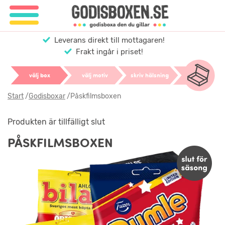
Leverans direkt till mottagaren!
Frakt ingår i priset!
välj box
välj motiv
skriv hälsning
Start
/
Godisboxar
/
Påskfilmsboxen
Produkten är tillfälligt slut
PÅSKFILMSBOXEN