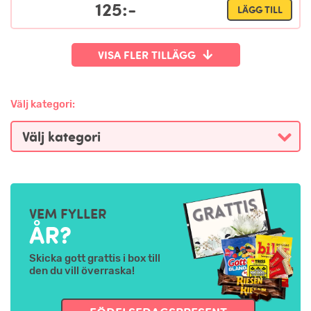
125:-
LÄGG TILL
VISA FLER TILLÄGG
Välj kategori:
VEM FYLLER
ÅR?
Skicka gott grattis i box till
den du vill överraska!