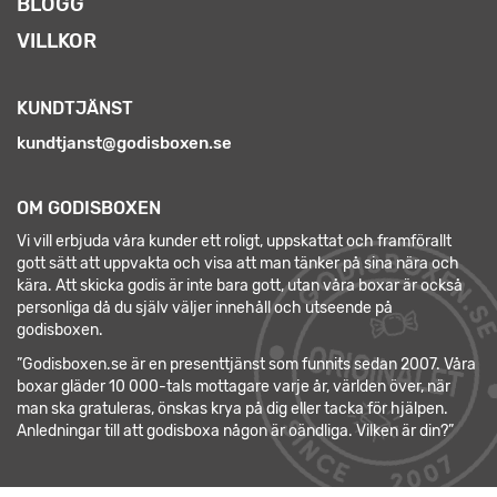
BLOGG
VILLKOR
KUNDTJÄNST
kundtjanst@godisboxen.se
OM GODISBOXEN
Vi vill erbjuda våra kunder ett roligt, uppskattat och framförallt
gott sätt att uppvakta och visa att man tänker på sina nära och
kära. Att skicka godis är inte bara gott, utan våra boxar är också
personliga då du själv väljer innehåll och utseende på
godisboxen.
”Godisboxen.se är en presenttjänst som funnits sedan 2007. Våra
boxar gläder 10 000-tals mottagare varje år, världen över, när
man ska gratuleras, önskas krya på dig eller tacka för hjälpen.
Anledningar till att godisboxa någon är oändliga. Vilken är din?”