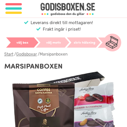
Leverans direkt till mottagaren!
Frakt ingår i priset!
välj box
välj motiv
skriv hälsning
Start
/
Godisboxar
/
Marsipanboxen
MARSIPANBOXEN