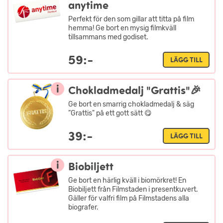
anytime
Perfekt för den som gillar att titta på film
hemma! Ge bort en mysig filmkväll
tillsammans med godiset.
59:-
LÄGG TILL
i
Chokladmedalj "Grattis"🎉
Ge bort en smarrig chokladmedalj & säg
”Grattis" på ett gott sätt 😋
39:-
LÄGG TILL
i
Biobiljett
Ge bort en härlig kväll i biomörkret! En
Biobiljett från Filmstaden i presentkuvert.
Gäller för valfri film på Filmstadens alla
biografer.