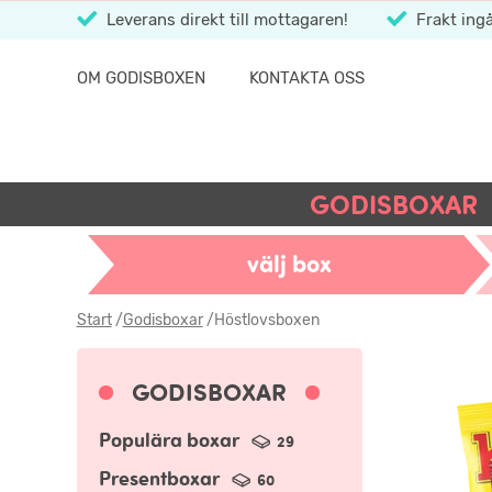
Leverans direkt till mottagaren!
Frakt ingå
OM GODISBOXEN
KONTAKTA OSS
GODISBOXAR
välj box
Start
/
Godisboxar
/
Höstlovsboxen
GODISBOXAR
Populära boxar
29
Presentboxar
60