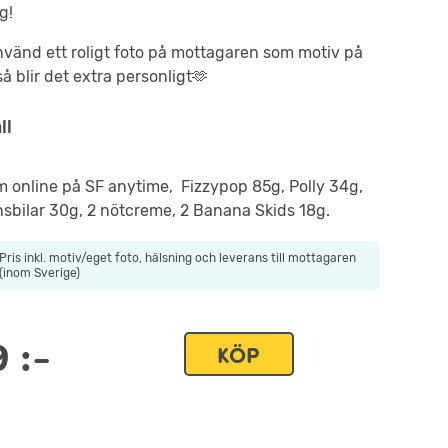
g!
nvänd ett roligt foto på mottagaren som motiv på
å blir det extra personligt🫶
ll
lm online på SF anytime, Fizzypop 85g, Polly 34g,
sbilar 30g, 2 nötcreme, 2 Banana Skids 18g.
Pris inkl. motiv/eget foto, hälsning och leverans till mottagaren
(inom Sverige)
9
:-
KÖP