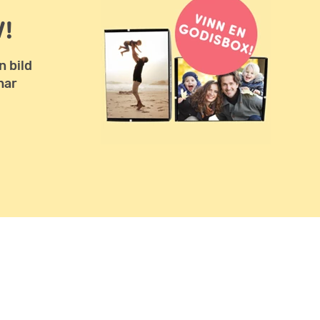
!
n bild
har