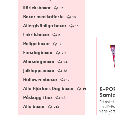
Kärleksboxar
35
Boxar med kaffe/te
18
Allergivänliga boxar
15
Lakritsboxar
5
Roliga boxar
33
Farsdagboxar
29
Morsdagboxar
24
Julklappsboxar
38
Halloweenboxar
12
K-POP
Alla Hjärtans Dag boxar
19
Samla
Påskägg i box
28
Ett paket
Alla boxar
med K-Pop
213
varje kor