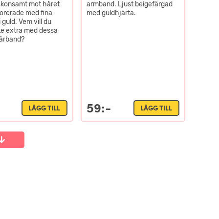
skonsamt mot håret
armband. Ljust beigefärgad
orerade med fina
med guldhjärta.
i guld. Vem vill du
ite extra med dessa
hårband?
59:-
LÄGG TILL
LÄGG TILL