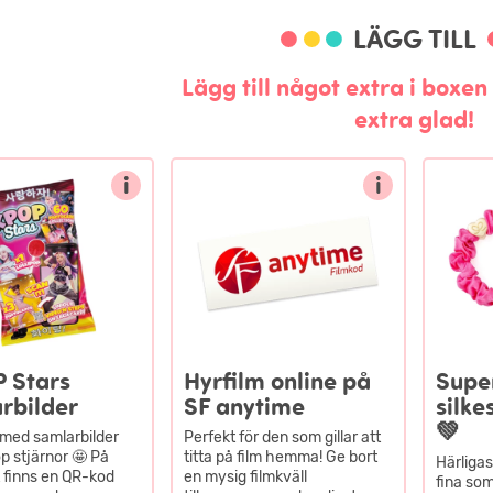
LÄGG TILL
Lägg till något extra i boxe
extra glad!
i
i
 Stars
Hyrfilm online på
Supe
rbilder
SF anytime
silk
💚
 med samlarbilder
Perfekt för den som gillar att
 stjärnor 🤩 På
titta på film hemma! Ge bort
Härligas
t finns en QR-kod
en mysig filmkväll
fina som