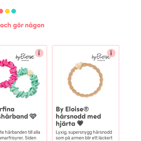
n och gör någon
i
i
rfina
By Eloise®
eshårband 🩷
hårsnodd med
hjärta 💗
te hårbanden till alla
Lyxig, supersnygg hårsnodd
marfrisyrer. Siden
som på armen blir ett läckert