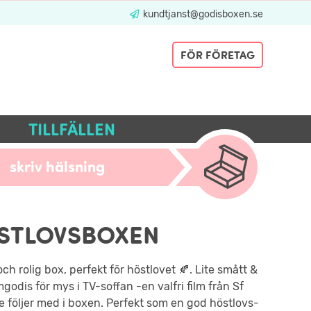
kundtjanst@godisboxen.se
FÖR FÖRETAG
TILLFÄLLEN
skriv hälsning
STLOVSBOXEN
och rolig box, perfekt för höstlovet 🍂. Lite smått &
mgodis för mys i TV-soffan -en valfri film från Sf
 följer med i boxen. Perfekt som en god höstlovs-