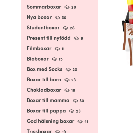
Sommarboxar
28
Nya boxar
30
Studentboxar
28
Present till nyfödd
9
Filmboxar
11
Bioboxar
15
Box med Socks
23
Boxar till barn
23
Chokladboxar
18
Boxar till mamma
30
Boxar till pappa
23
God hälsning boxar
41
Trissboxar
19