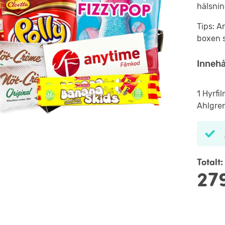
hälsnin
Tips: A
boxen s
Innehå
1 Hyrfi
Ahlgren
Totalt:
27