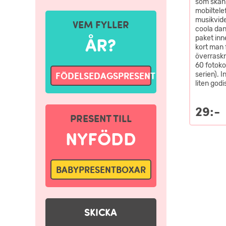
som skan
mobiltele
musikvideo
VEM FYLLER
coola dan
paket inne
ÅR?
kort man 
överraskni
60 fotokor
serien). 
FÖDELSEDAGSPRESENT
liten godi
29:-
PRESENT TILL
NYFÖDD
BABYPRESENTBOXAR
SKICKA