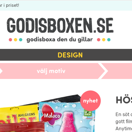
r i priset!
DESIGN
välj motiv
HÖ
En söt 
gott fil
Anytime