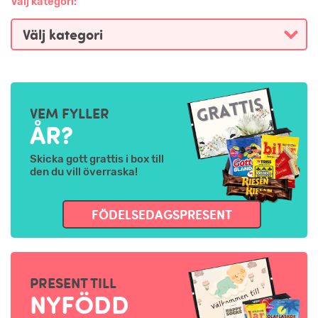
Välj kategori:
VEM FYLLER
ÅR?
Skicka gott grattis i box till
den du vill överraska!
FÖDELSEDAGSPRESENT
PRESENT TILL
NYFÖDD