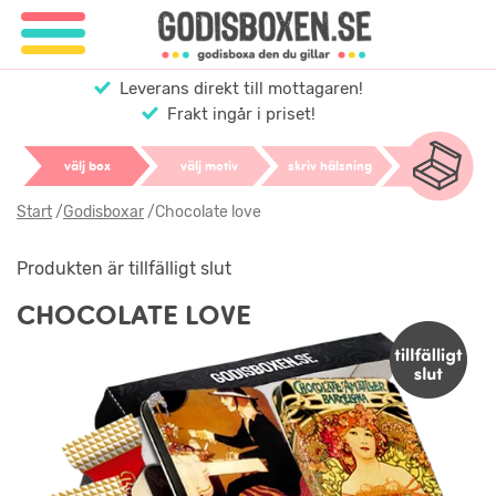
Leverans direkt till mottagaren!
Frakt ingår i priset!
välj box
välj motiv
skriv hälsning
Start
/
Godisboxar
/
Chocolate love
Produkten är tillfälligt slut
CHOCOLATE LOVE