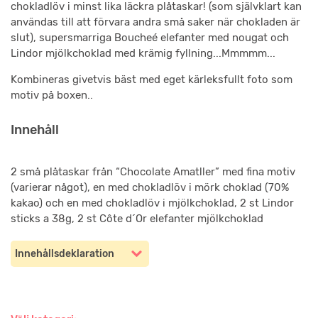
chokladlöv i minst lika läckra plåtaskar! (som självklart kan
användas till att förvara andra små saker när chokladen är
slut), supersmarriga Boucheé elefanter med nougat och
Lindor mjölkchoklad med krämig fyllning...Mmmmm...
Kombineras givetvis bäst med eget kärleksfullt foto som
motiv på boxen..
Innehåll
2 små plåtaskar från “Chocolate Amatller” med fina motiv
(varierar något), en med chokladlöv i mörk choklad (70%
kakao) och en med chokladlöv i mjölkchoklad, 2 st Lindor
sticks a 38g, 2 st Côte d´Or elefanter mjölkchoklad
Innehållsdeklaration