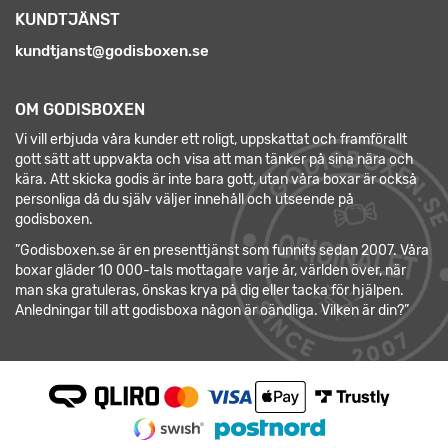
KUNDTJÄNST
kundtjanst@godisboxen.se
OM GODISBOXEN
Vi vill erbjuda våra kunder ett roligt, uppskattat och framförallt
gott sätt att uppvakta och visa att man tänker på sina nära och
kära. Att skicka godis är inte bara gott, utan våra boxar är också
personliga då du själv väljer innehåll och utseende på
godisboxen.
”Godisboxen.se är en presenttjänst som funnits sedan 2007. Våra
boxar gläder 10 000-tals mottagare varje år, världen över, när
man ska gratuleras, önskas krya på dig eller tacka för hjälpen.
Anledningar till att godisboxa någon är oändliga. Vilken är din?”