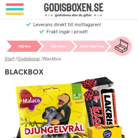
Leverans direkt till mottagaren!
Frakt ingår i priset!
välj box
välj motiv
skriv hälsning
Start
/
Godisboxar
/
Blackbox
BLACKBOX