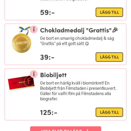
59:-
LÄGG TILL
i
Chokladmedalj "Grattis"🎉
Ge bort en smarrig chokladmedalj & säg
”Grattis" på ett gott sätt 😋
39:-
LÄGG TILL
i
Biobiljett
Ge bort en härlig kväll i biomörkret! En
Biobiljett från Filmstaden i presentkuvert.
Gäller för valfri film på Filmstadens alla
biografer.
125:-
LÄGG TILL