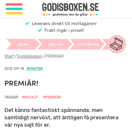
Leverans direkt till mottagaren!
Frakt ingår i priset!
välj box
välj motiv
skriv hälsning
Start
/
Godisbloggen
/
PREMIÄR!
2012-09-14
NYHETER
PREMIÄR!
TAGGAR:
#NYSAJT
#PREMIÄR
Det känns fantastiskt spännande, men
samtidigt nervöst, att äntligen få presentera
vår nya sajt för er.