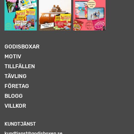
GODISBOXAR
MOTIV
TILLFÄLLEN
TÄVLING
FÖRETAG
BLOGG
VILLKOR
KUNDTJÄNST
kundtjanst@godisboxen.se