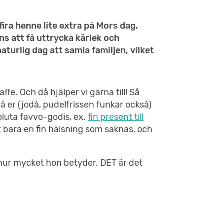
ira henne lite extra på Mors dag,
ns att få uttrycka kärlek och
turlig dag att samla familjen, vilket
ffe. Och då hjälper vi gärna till! Så
å er (jodå, pudelfrissen funkar också)
luta favvo-godis, ex.
fin present till
t bara en fin hälsning som saknas, och
ta hur mycket hon betyder. DET är det