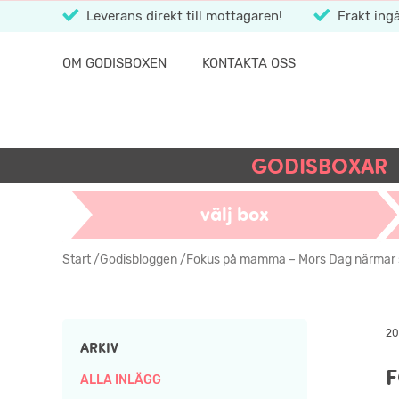
Leverans direkt till mottagaren!
Frakt ingå
OM GODISBOXEN
KONTAKTA OSS
GODISBOXAR
välj box
Start
/
Godisbloggen
/
Fokus på mamma – Mors Dag närmar s
20
ARKIV
F
ALLA INLÄGG