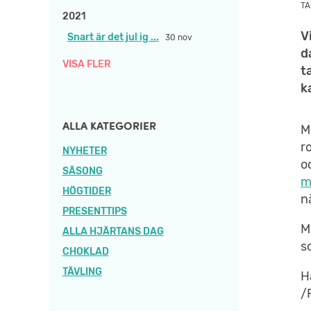
TA
2021
V
Snart är det jul ig ...
30 nov
d
VISA FLER
t
k
ALLA KATEGORIER
M
r
NYHETER
o
SÄSONG
m
HÖGTIDER
n
PRESENTTIPS
M
ALLA HJÄRTANS DAG
s
CHOKLAD
TÄVLING
H
/