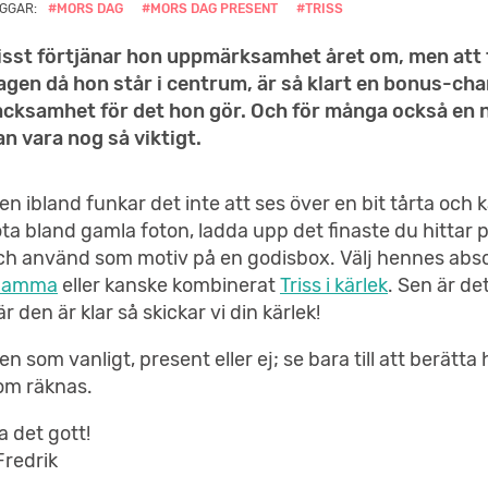
GGAR:
#MORS DAG
#MORS DAG PRESENT
#TRISS
isst förtjänar hon uppmärksamhet året om, men att f
agen då hon står i centrum, är så klart en bonus-cha
acksamhet för det hon gör. Och för många också en na
an vara nog så viktigt.
en ibland funkar det inte att ses över en bit tårta och ka
ota bland gamla foton, ladda upp det finaste du hittar p
ch använd som motiv på en godisbox. Välj hennes abso
amma
eller kanske kombinerat
Triss i kärlek
. Sen är de
är den är klar så skickar vi din kärlek!
en som vanligt, present eller ej; se bara till att berät
om räknas.
a det gott!
Fredrik