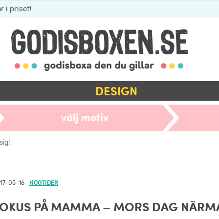
r i priset!
DESIGN
välj motiv
ig!
17-05-16
HÖGTIDER
OKUS PÅ MAMMA – MORS DAG NÄRMA