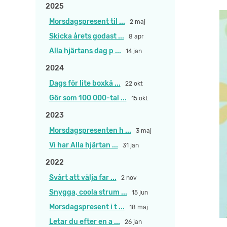
2025
Morsdagspresent til ...
2 maj
Skicka årets godast ...
8 apr
Alla hjärtans dag p ...
14 jan
2024
Dags för lite boxkä ...
22 okt
Gör som 100 000-tal ...
15 okt
2023
Morsdagspresenten h ...
3 maj
Vi har Alla hjärtan ...
31 jan
2022
Svårt att välja far ...
2 nov
Snygga, coola strum ...
15 jun
Morsdagspresent i t ...
18 maj
Letar du efter en a ...
26 jan