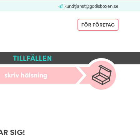
kundtjanst@godisboxen.se
FÖR FÖRETAG
TILLFÄLLEN
skriv hälsning
R SIG!