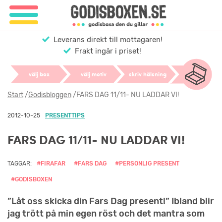
Leverans direkt till mottagaren!
Frakt ingår i priset!
välj box
välj motiv
skriv hälsning
Start
/
Godisbloggen
/
FARS DAG 11/11- NU LADDAR VI!
2012-10-25
PRESENTTIPS
FARS DAG 11/11- NU LADDAR VI!
TAGGAR:
#FIRAFAR
#FARS DAG
#PERSONLIG PRESENT
#GODISBOXEN
”Låt oss skicka din Fars Dag present!” Ibland blir
jag trött på min egen röst och det mantra som