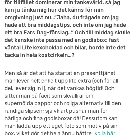
för tillfället dominerar min tankevärld, så jag
kan ju tänka mig hur det känns för min
omgivning just nu…”Jaha, du frågade om jag
hade ett bra middagstips, och inte om jag hade
ett bra Fars Dag-förslag…” Och till middag skulle
det kanske inte passa med en godisbox; fast
vänta! Lite kexchoklad och bilar, borde inte det
täcka in hela kostcirkeln…?
Men så är det att ha startat en presenttjänst,
man lever helt enkelt upp lite extra (och för all
del, lever sig in i), när det vankas högtid! Och
sitter man på facit som skvallrar om
supernöjda pappor och roliga alternativ till den
randiga slipsen; självklart pushar man för
härliga och fina godisboxar då! Dessutom kan
man ladda upp ett eget foto som motiv på sin
box, vilket gör det hela ännu bättre.
Kolla här