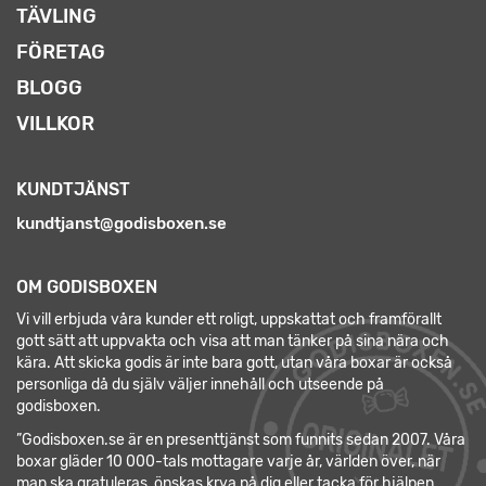
TÄVLING
FÖRETAG
BLOGG
VILLKOR
KUNDTJÄNST
kundtjanst@godisboxen.se
OM GODISBOXEN
Vi vill erbjuda våra kunder ett roligt, uppskattat och framförallt
gott sätt att uppvakta och visa att man tänker på sina nära och
kära. Att skicka godis är inte bara gott, utan våra boxar är också
personliga då du själv väljer innehåll och utseende på
godisboxen.
”Godisboxen.se är en presenttjänst som funnits sedan 2007. Våra
boxar gläder 10 000-tals mottagare varje år, världen över, när
man ska gratuleras, önskas krya på dig eller tacka för hjälpen.