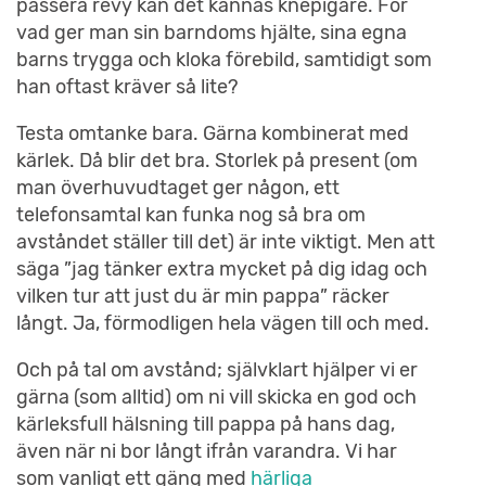
passera revy kan det kännas knepigare. För
vad ger man sin barndoms hjälte, sina egna
barns trygga och kloka förebild, samtidigt som
han oftast kräver så lite?
Testa omtanke bara. Gärna kombinerat med
kärlek. Då blir det bra. Storlek på present (om
man överhuvudtaget ger någon, ett
telefonsamtal kan funka nog så bra om
avståndet ställer till det) är inte viktigt. Men att
säga ”jag tänker extra mycket på dig idag och
vilken tur att just du är min pappa” räcker
långt. Ja, förmodligen hela vägen till och med.
Och på tal om avstånd; självklart hjälper vi er
gärna (som alltid) om ni vill skicka en god och
kärleksfull hälsning till pappa på hans dag,
även när ni bor långt ifrån varandra. Vi har
som vanligt ett gäng med
härliga