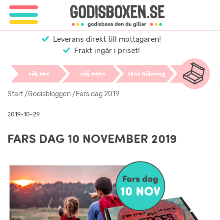
Leverans direkt till mottagaren!
Frakt ingår i priset!
välj box
välj motiv
skriv hälsning
Start
/
Godisbloggen
/
Fars dag 2019
2019-10-29
FARS DAG 10 NOVEMBER 2019