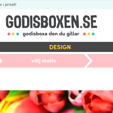
r i priset!
DESIGN
välj motiv