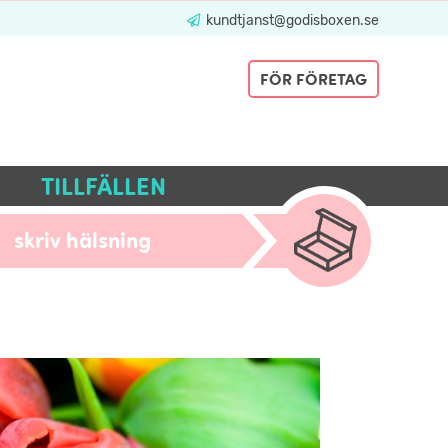
kundtjanst@godisboxen.se
FÖR FÖRETAG
TILLFÄLLEN
skriv hälsning