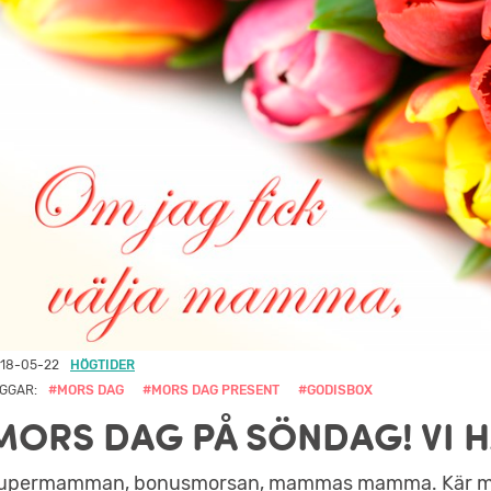
18-05-22
HÖGTIDER
GGAR:
#MORS DAG
#MORS DAG PRESENT
#GODISBOX
MORS DAG PÅ SÖNDAG! VI 
upermamman, bonusmorsan, mammas mamma. Kär mor 