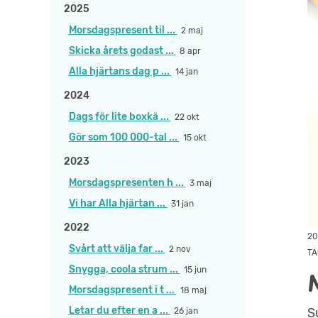
2025
Morsdagspresent til ...
2 maj
Skicka årets godast ...
8 apr
Alla hjärtans dag p ...
14 jan
2024
Dags för lite boxkä ...
22 okt
Gör som 100 000-tal ...
15 okt
2023
Morsdagspresenten h ...
3 maj
Vi har Alla hjärtan ...
31 jan
2022
20
Svårt att välja far ...
2 nov
TA
Snygga, coola strum ...
15 jun
Morsdagspresent i t ...
18 maj
Letar du efter en a ...
S
26 jan