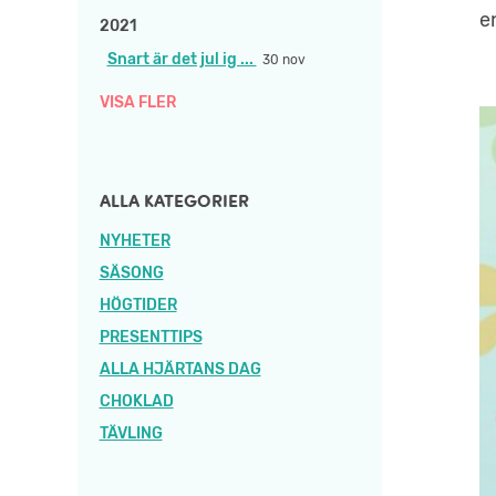
e
2021
Snart är det jul ig ...
30 nov
VISA FLER
ALLA KATEGORIER
NYHETER
SÄSONG
HÖGTIDER
PRESENTTIPS
ALLA HJÄRTANS DAG
CHOKLAD
TÄVLING