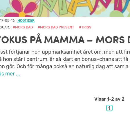
17-05-16
HÖGTIDER
GGAR:
#MORS DAG
#MORS DAG PRESENT
#TRISS
FOKUS PÅ MAMMA – MORS 
isst förtjänar hon uppmärksamhet året om, men att fir
å hon står i centrum, är så klart en bonus-chans att få
on gör. Och för många också en naturlig dag att samla fa
äs mer ...
Visar
1-2
av 2
1