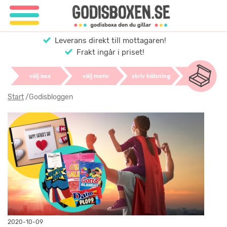
Leverans direkt till mottagaren!
Frakt ingår i priset!
välj box
välj motiv
skriv hälsning
Start
/
Godisbloggen
2020-10-09