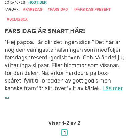
2016-10-28
HÖGTIDER
TAGGAR:
#FARSDAG
#FARS DAG
#FARS DAG PRESENT
#GODISBOX
FARS DAG ÄR SNART HÄR!
”Hej pappa, i år blir det ingen slips!” Det här är
nog den vanligaste hälsningen som medföljer
farsdagspresent-godisboxen. Och så är det ju;
vi har inga slipsar. Eller blommor som vissnar,
för den delen. Nä, vi kör hardcore på box-
spåret, fyllt till bredden av gott godis men
kanske framför allt, överfyllt av kärlek.
Läs mer
...
Visar
1-2
av 2
1