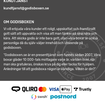
KUNDTJÄNST
kundtjanst@godisboxen.se
OM GODISBOXEN
Vi vill erbjuda våra kunder ett roligt, uppskattat och framförallt
gott sätt att uppvakta och visa att man tänker på sina nära och
kära. Att skicka godis är inte bara gott, utan våra boxar är också
personliga då du själv väljer innehåll och utseende på
godisboxen.
”Godisboxen.se är en presenttjänst som funnits sedan 2007. Våra
boxar gläder 10 000-tals mottagare varje år, världen över, när
man ska gratuleras, önskas krya på dig eller tacka för hjälpen.
Anledningar till att godisboxa någon är oändliga. Vilken är din?”