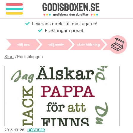
Leverans direkt till mottagaren!
Frakt ingår i priset!
välj box
välj motiv
skriv hälsning
Start
/
Godisbloggen
2016-10-28
HÖGTIDER