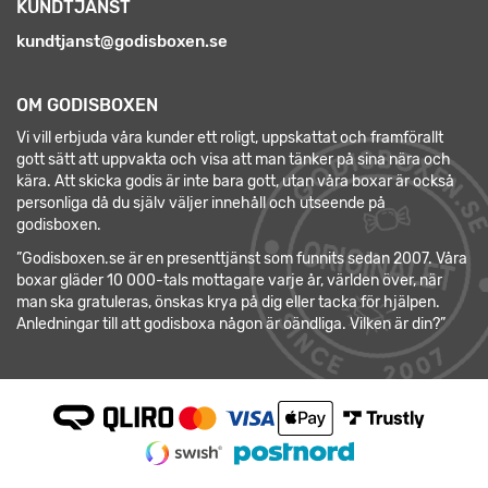
KUNDTJÄNST
kundtjanst@godisboxen.se
OM GODISBOXEN
Vi vill erbjuda våra kunder ett roligt, uppskattat och framförallt
gott sätt att uppvakta och visa att man tänker på sina nära och
kära. Att skicka godis är inte bara gott, utan våra boxar är också
personliga då du själv väljer innehåll och utseende på
godisboxen.
”Godisboxen.se är en presenttjänst som funnits sedan 2007. Våra
boxar gläder 10 000-tals mottagare varje år, världen över, när
man ska gratuleras, önskas krya på dig eller tacka för hjälpen.
Anledningar till att godisboxa någon är oändliga. Vilken är din?”