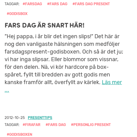
TAGGAR:
#FARSDAG
#FARS DAG
#FARS DAG PRESENT
#GODISBOX
FARS DAG ÄR SNART HÄR!
”Hej pappa, i år blir det ingen slips!” Det här är
nog den vanligaste hälsningen som medföljer
farsdagspresent-godisboxen. Och så är det ju;
vi har inga slipsar. Eller blommor som vissnar,
för den delen. Nä, vi kör hardcore på box-
spåret, fyllt till bredden av gott godis men
kanske framför allt, överfyllt av kärlek.
Läs mer
...
2012-10-25
PRESENTTIPS
TAGGAR:
#FIRAFAR
#FARS DAG
#PERSONLIG PRESENT
#GODISBOXEN