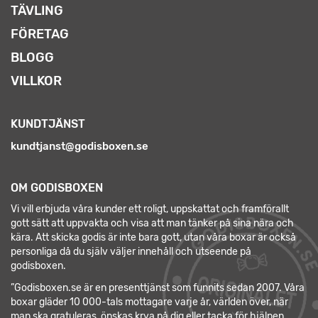
TÄVLING
FÖRETAG
BLOGG
VILLKOR
KUNDTJÄNST
kundtjanst@godisboxen.se
OM GODISBOXEN
Vi vill erbjuda våra kunder ett roligt, uppskattat och framförallt
gott sätt att uppvakta och visa att man tänker på sina nära och
kära. Att skicka godis är inte bara gott, utan våra boxar är också
personliga då du själv väljer innehåll och utseende på
godisboxen.
”Godisboxen.se är en presenttjänst som funnits sedan 2007. Våra
boxar gläder 10 000-tals mottagare varje år, världen över, när
man ska gratuleras, önskas krya på dig eller tacka för hjälpen.