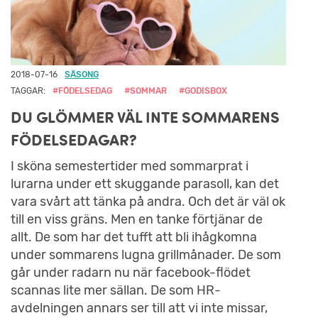
2018-07-16
SÄSONG
TAGGAR:
#FÖDELSEDAG
#SOMMAR
#GODISBOX
DU GLÖMMER VÄL INTE SOMMARENS
FÖDELSEDAGAR?
I sköna semestertider med sommarprat i
lurarna under ett skuggande parasoll, kan det
vara svårt att tänka på andra. Och det är väl ok
till en viss gräns. Men en tanke förtjänar de
allt. De som har det tufft att bli ihågkomna
under sommarens lugna grillmånader. De som
går under radarn nu när facebook-flödet
scannas lite mer sällan. De som HR-
avdelningen annars ser till att vi inte missar,