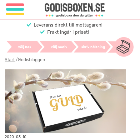
Leverans direkt till mottagaren!
Frakt ingår i priset!
välj box
välj motiv
skriv hälsning
Start
/
Godisbloggen
2020-03-10