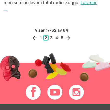
men som nu lever i total radioskugga.
Läs mer
...
Visar
17-32
av 84
1
2
3
4
5