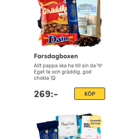
Farsdagboxen
Allt pappa ska ha till sin da´🩵
Eget te och gräddig, god
chokla´😋
269:-
KÖP