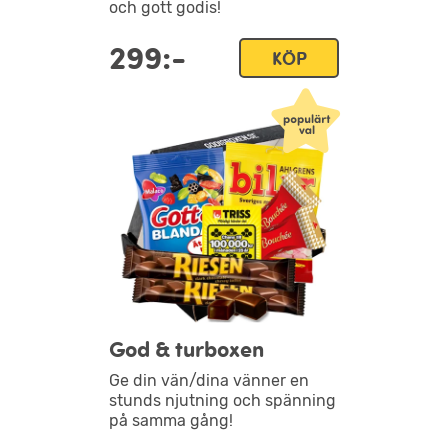
och gott godis!
299:-
KÖP
God & turboxen
Ge din vän/dina vänner en
stunds njutning och spänning
på samma gång!