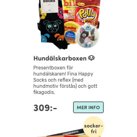
Hundälskarboxen 🐶
Presentboxen för
hundälskaren! Fina Happy
Socks och reflex (med
hundmotiv förstås) och gott
fikagodis.
309:-
MER INFO