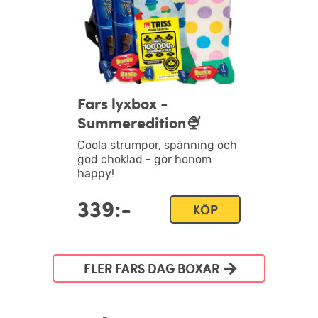
Fars lyxbox -
Summeredition🍨
Coola strumpor, spänning och
god choklad - gör honom
happy!
339:-
KÖP
FLER FARS DAG BOXAR