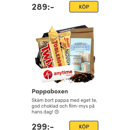
289:-
KÖP
Pappaboxen
Skäm bort pappa med eget te,
god choklad och film-mys på
hans dag! 😍
299:-
KÖP