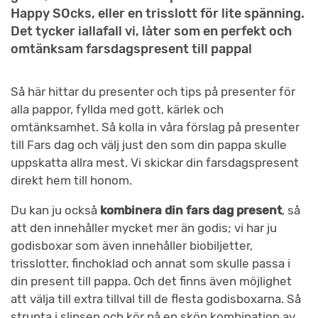
Happy SOcks, eller en trisslott för lite spänning.
Det tycker iallafall vi, låter som en perfekt och
omtänksam farsdagspresent till pappa!
Så här hittar du presenter och tips på presenter för
alla pappor, fyllda med gott, kärlek och
omtänksamhet. Så kolla in våra förslag på presenter
till Fars dag och välj just den som din pappa skulle
uppskatta allra mest. Vi skickar din farsdagspresent
direkt hem till honom.
Du kan ju också
kombinera din fars dag present
, så
att den innehåller mycket mer än godis; vi har ju
godisboxar som även innehåller biobiljetter,
trisslotter, finchoklad och annat som skulle passa i
din present till pappa. Och det finns även möjlighet
att välja till extra tillval till de flesta godisboxarna. Så
strunta i slipsen och kör på en skön kombination av