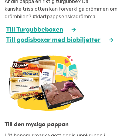
Är din pappa en riktig turgubbe? Då
kanske trisslotten kan förverkliga drömmen om
drömbilen?
#klartpappsenskadrömma
Till Turgubbeboxen
Till godisboxar med biobiljetter
Till den mysiga pappan
Låt honom smaska gott godis uppkrupen i