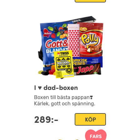
I ♥ dad-boxen
Boxen till bästa pappan❣️
Kärlek, gott och spänning.
289:-
KÖP