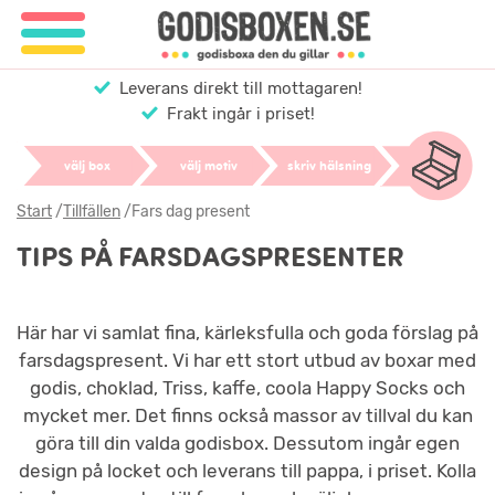
Leverans direkt till mottagaren!
Frakt ingår i priset!
välj box
välj motiv
skriv hälsning
Start
/
Tillfällen
/
Fars dag present
TIPS PÅ FARSDAGSPRESENTER
Här har vi samlat fina, kärleksfulla och goda förslag på
farsdagspresent. Vi har ett stort utbud av boxar med
godis, choklad, Triss, kaffe, coola Happy Socks och
mycket mer. Det finns också massor av tillval du kan
göra till din valda godisbox. Dessutom ingår egen
design på locket och leverans till pappa, i priset. Kolla