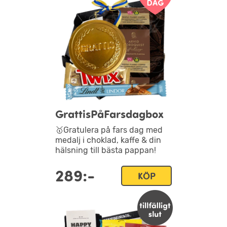
GrattisPåFarsdagbox
🥇Gratulera på fars dag med
medalj i choklad, kaffe & din
hälsning till bästa pappan!
289:-
KÖP